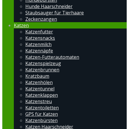
Hundebürsten
Hunde Haarschneider
Staubsauger für Tierhaare
Zeckenzangen
Katzen
Katzenfutter
Katzensnacks
Katzenmilch
Katzennäpfe
Katzen-Futterautomaten
Katzenspielzeug
Katzenbrunnen
Kratzbaum
Katzenhölen
Katzentunnel
Katzenklappen
Katzenstreu
Katzentoiletten
GPS für Katzen
Katzenbürsten
Katzen Haarschneider