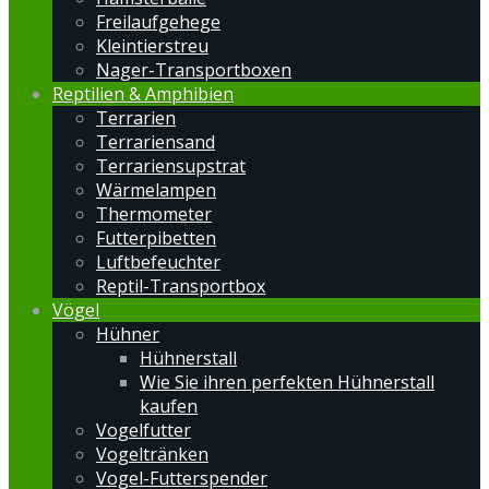
Freilaufgehege
Kleintierstreu
Nager-Transportboxen
Reptilien & Amphibien
Terrarien
Terrariensand
Terrariensupstrat
Wärmelampen
Thermometer
Futterpibetten
Luftbefeuchter
Reptil-Transportbox
Vögel
Hühner
Hühnerstall
Wie Sie ihren perfekten Hühnerstall
kaufen
Vogelfutter
Vogeltränken
Vogel-Futterspender