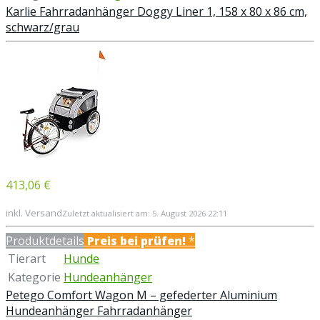
Karlie Fahrradanhänger Doggy Liner 1, 158 x 80 x 86 cm,
schwarz/grau
413,06 €
inkl. Versand
Zuletzt aktualisiert am: 5. August 2026 22:11
Produktdetails
Preis bei
prüfen!
*
Tierart
Hunde
Kategorie
Hundeanhänger
Petego Comfort Wagon M – gefederter Aluminium
Hundeanhänger Fahrradanhänger