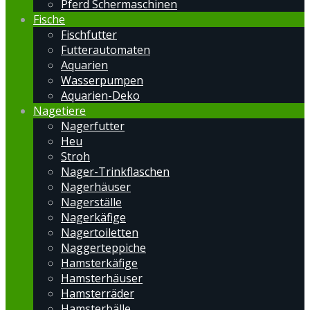
Pferd Schermaschinen
Fische
Fischfutter
Futterautomaten
Aquarien
Wasserpumpen
Aquarien-Deko
Nagetiere
Nagerfutter
Heu
Stroh
Nager-Trinkflaschen
Nagerhäuser
Nagerställe
Nagerkäfige
Nagertoiletten
Naggerteppiche
Hamsterkäfige
Hamsterhäuser
Hamsterräder
Hamsterbälle