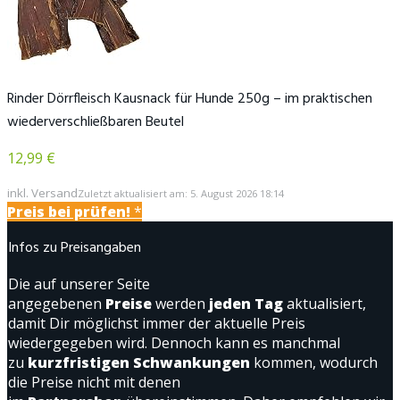
Rinder Dörrfleisch Kausnack für Hunde 250g – im praktischen
wiederverschließbaren Beutel
12,99 €
inkl. Versand
Zuletzt aktualisiert am: 5. August 2026 18:14
Preis bei
prüfen!
*
Infos zu Preisangaben
Die auf unserer Seite
angegebenen
Preise
werden
jeden Tag
aktualisiert,
damit Dir möglichst immer der aktuelle Preis
wiedergegeben wird. Dennoch kann es manchmal
zu
kurzfristigen Schwankungen
kommen, wodurch
die Preise nicht mit denen