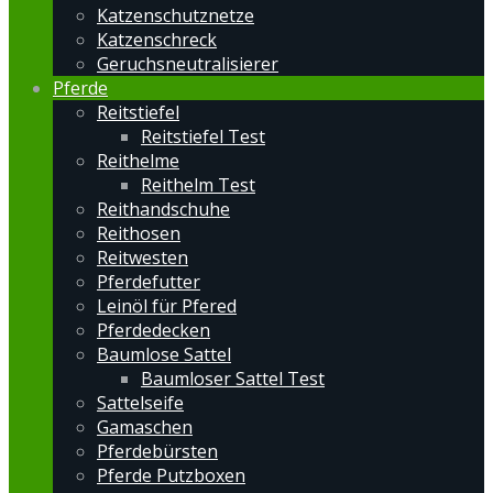
Katzenschutznetze
Katzenschreck
Geruchsneutralisierer
Pferde
Reitstiefel
Reitstiefel Test
Reithelme
Reithelm Test
Reithandschuhe
Reithosen
Reitwesten
Pferdefutter
Leinöl für Pfered
Pferdedecken
Baumlose Sattel
Baumloser Sattel Test
Sattelseife
Gamaschen
Pferdebürsten
Pferde Putzboxen