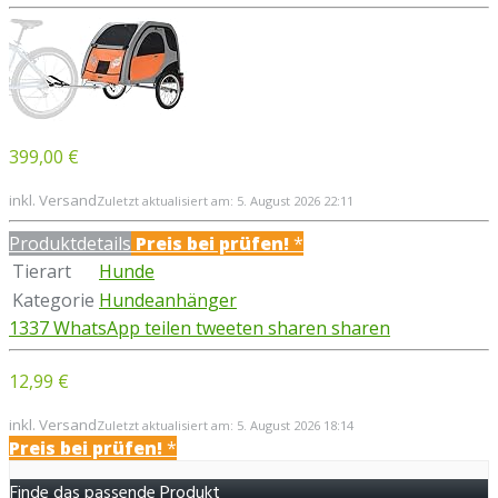
399,00 €
inkl. Versand
Zuletzt aktualisiert am: 5. August 2026 22:11
Produktdetails
Preis bei
prüfen!
*
Tierart
Hunde
Kategorie
Hundeanhänger
1337
WhatsApp
teilen
tweeten
sharen
sharen
12,99 €
inkl. Versand
Zuletzt aktualisiert am: 5. August 2026 18:14
Preis bei
prüfen!
*
Finde das passende Produkt