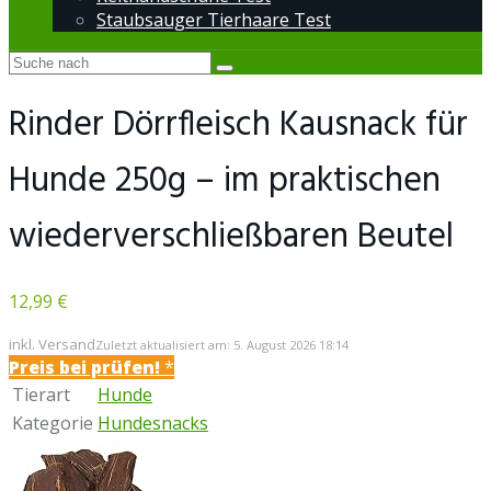
Staubsauger Tierhaare Test
Rinder Dörrfleisch Kausnack für
Hunde 250g – im praktischen
wiederverschließbaren Beutel
12,99 €
inkl. Versand
Zuletzt aktualisiert am: 5. August 2026 18:14
Preis bei
prüfen!
*
Tierart
Hunde
Kategorie
Hundesnacks