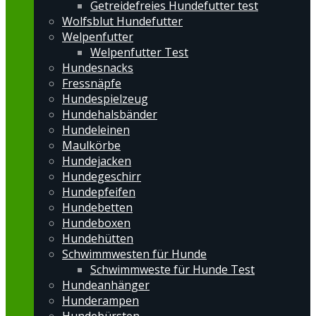
Getreidefreies Hundefutter test
Wolfsblut Hundefutter
Welpenfutter
Welpenfutter Test
Hundesnacks
Fressnäpfe
Hundespielzeug
Hundehalsbänder
Hundeleinen
Maulkörbe
Hundejacken
Hundegeschirr
Hundepfeifen
Hundebetten
Hundeboxen
Hundehütten
Schwimmwesten für Hunde
Schwimmweste für Hunde Test
Hundeanhänger
Hunderampen