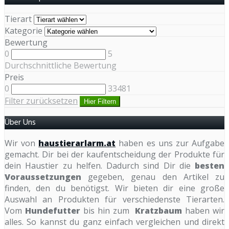
Tierart
Kategorie
Bewertung
0
5
Durchschnittliche Bewertung
Preis
0
33481
Filter zurücksetzen
Hier Filtern
Über Uns
Wir von
haustierarlarm.at
haben es uns zur Aufgabe
gemacht. Dir bei der kaufentscheidung der Produkte für
dein Haustier zu helfen. Dadurch sind Dir die
besten
Voraussetzungen
gegeben, genau den Artikel zu
finden, den du benötigst. Wir bieten dir eine große
Auswahl an Produkten für verschiedenste Tierarten.
Vom
Hundefutter
bis hin zum
Kratzbaum
haben wir
alles. So kannst du ganz einfach vergleichen und direkt