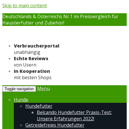
Skip to main content
Deutschlands & Österreichs Nr.1 im Preisvergleich für
Haustierfutter und Zubehör!
Verbraucherportal
unabhängig
Echte Reviews
von Usern
In Kooperation
mit besten Shops
Menü
Toggle navigation
Hunde
Hundefutter
Belcando Hundefutter Praxis-Test:
Unsere Erfahrungen 2022!
Getreidefreies Hundefutter