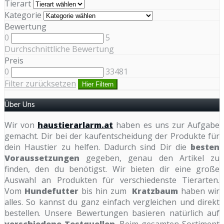
Tierart
Kategorie
Bewertung
0
5
Durchschnittliche Bewertung
Preis
0
33481
Filter zurücksetzen
Hier Filtern
Über Uns
Wir von
haustierarlarm.at
haben es uns zur Aufgabe
gemacht. Dir bei der kaufentscheidung der Produkte für
dein Haustier zu helfen. Dadurch sind Dir die
besten
Voraussetzungen
gegeben, genau den Artikel zu
finden, den du benötigst. Wir bieten dir eine große
Auswahl an Produkten für verschiedenste Tierarten.
Vom
Hundefutter
bis hin zum
Kratzbaum
haben wir
alles. So kannst du ganz einfach vergleichen und direkt
bestellen. Unsere Bewertungen basieren natürlich auf
verschiedene Testquellen
. Beim gesamten Sortiment