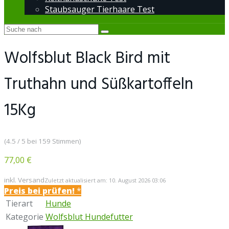
Staubsauger Tierhaare Test
Wolfsblut Black Bird mit
Truthahn und Süßkartoffeln
15Kg
(4.5 / 5 bei 159 Stimmen)
77,00 €
inkl. Versand
Zuletzt aktualisiert am: 10. August 2026 03:06
Preis bei
prüfen!
*
Tierart
Hunde
Kategorie
Wolfsblut Hundefutter