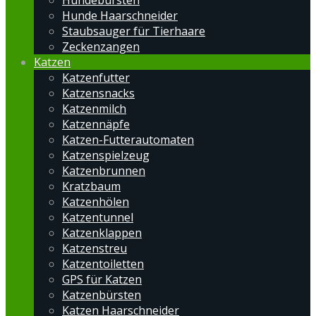
Hundebürsten
Hunde Haarschneider
Staubsauger für Tierhaare
Zeckenzangen
Katzen
Katzenfutter
Katzensnacks
Katzenmilch
Katzennäpfe
Katzen-Futterautomaten
Katzenspielzeug
Katzenbrunnen
Kratzbaum
Katzenhölen
Katzentunnel
Katzenklappen
Katzenstreu
Katzentoiletten
GPS für Katzen
Katzenbürsten
Katzen Haarschneider