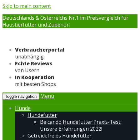
Skip to main content
Deutschlands & Österreichs Nr.1 im Preisvergleich für
Haustierfutter und Zubehör!
Verbraucherportal
unabhängig
Echte Reviews
von Usern
In Kooperation
mit besten Shops
Menü
Toggle navigation
Hunde
Hundefutter
Belcando Hundefutter Praxis-Test:
Unsere Erfahrungen 2022!
Getreidefreies Hundefutter