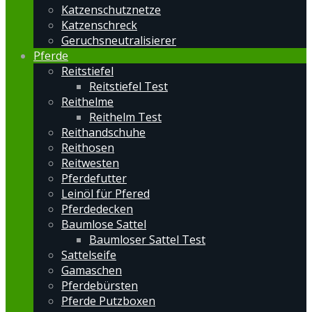
Katzenschutznetze
Katzenschreck
Geruchsneutralisierer
Pferde
Reitstiefel
Reitstiefel Test
Reithelme
Reithelm Test
Reithandschuhe
Reithosen
Reitwesten
Pferdefutter
Leinöl für Pfered
Pferdedecken
Baumlose Sattel
Baumloser Sattel Test
Sattelseife
Gamaschen
Pferdebürsten
Pferde Putzboxen