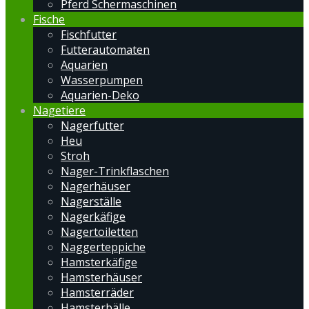
Pferd Schermaschinen
Fische
Fischfutter
Futterautomaten
Aquarien
Wasserpumpen
Aquarien-Deko
Nagetiere
Nagerfutter
Heu
Stroh
Nager-Trinkflaschen
Nagerhäuser
Nagerställe
Nagerkäfige
Nagertoiletten
Naggerteppiche
Hamsterkäfige
Hamsterhäuser
Hamsterräder
Hamsterbälle