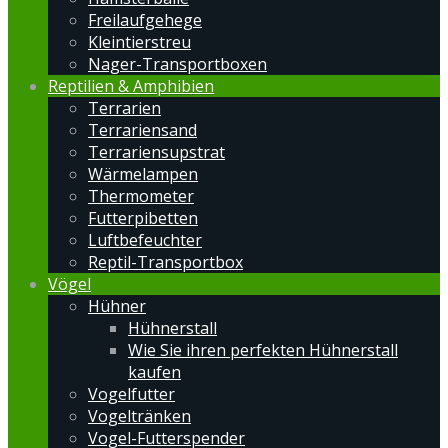
Freilaufgehege
Kleintierstreu
Nager-Transportboxen
Reptilien & Amphibien
Terrarien
Terrariensand
Terrariensupstrat
Wärmelampen
Thermometer
Futterpibetten
Luftbefeuchter
Reptil-Transportbox
Vögel
Hühner
Hühnerstall
Wie Sie ihren perfekten Hühnerstall
kaufen
Vogelfutter
Vogeltränken
Vogel-Futterspender