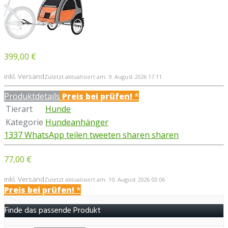
399,00 €
inkl. Versand
Zuletzt aktualisiert am: 9. August 2026 17:11
Produktdetails
Preis bei
prüfen!
*
Tierart
Hunde
Kategorie
Hundeanhänger
1337
WhatsApp
teilen
tweeten
sharen
sharen
77,00 €
inkl. Versand
Zuletzt aktualisiert am: 10. August 2026 03:06
Preis bei
prüfen!
*
Finde das passende Produkt