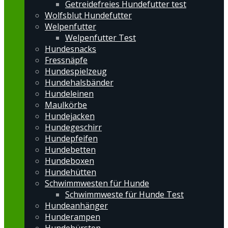
Getreidefreies Hundefutter test
Wolfsblut Hundefutter
Welpenfutter
Welpenfutter Test
Hundesnacks
Fressnäpfe
Hundespielzeug
Hundehalsbänder
Hundeleinen
Maulkörbe
Hundejacken
Hundegeschirr
Hundepfeifen
Hundebetten
Hundeboxen
Hundehütten
Schwimmwesten für Hunde
Schwimmweste für Hunde Test
Hundeanhänger
Hunderampen