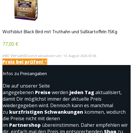
Wolfsblut Black Bird mit Truthahn und Süßkartoffeln 15Kg
77,00 €
inkl. Versand
Zuletzt aktualisiert am: 10. August 2026 03:06
Preis bei
prüfen!
*
Infos zu Preisangaben
Die auf unserer Seite
angegebenen
Preise
werden
jeden Tag
aktualisiert,
damit Dir möglichst immer der aktuelle Preis
wiedergegeben wird. Dennoch kann es manchmal
zu
kurzfristigen Schwankungen
kommen, wodurch
die Preise nicht mit denen
im
Partnershop
übereinstimmen. Daher empfehlen wir
dir, einfach mal den Preis im entsprechenden
Shop
zu