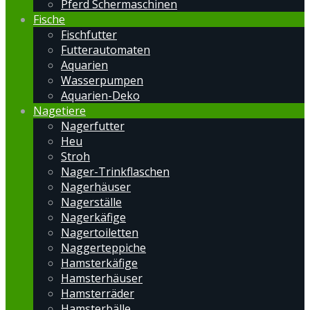
Pferd Schermaschinen
Fische
Fischfutter
Futterautomaten
Aquarien
Wasserpumpen
Aquarien-Deko
Nagetiere
Nagerfutter
Heu
Stroh
Nager-Trinkflaschen
Nagerhäuser
Nagerställe
Nagerkäfige
Nagertoiletten
Naggerteppiche
Hamsterkäfige
Hamsterhäuser
Hamsterräder
Hamsterbälle