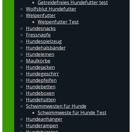
Getreidefreies Hundefutter test
Wolfsblut Hundefutter
Welpenfutter
Welpenfutter Test
Hundesnacks
Fressnäpfe
Hundespielzeug
Hundehalsbänder
Hundeleinen
Maulkörbe
Hundejacken
Hundegeschirr
Hundepfeifen
Hundebetten
Hundeboxen
Hundehütten
Schwimmwesten für Hunde
Schwimmweste für Hunde Test
Hundeanhänger
Hunderampen