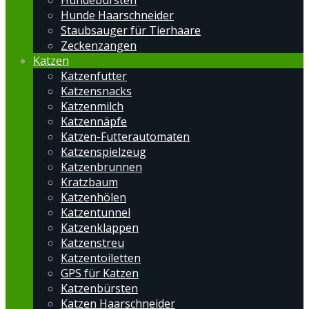
Hundebürsten
Hunde Haarschneider
Staubsauger für Tierhaare
Zeckenzangen
Katzen
Katzenfutter
Katzensnacks
Katzenmilch
Katzennäpfe
Katzen-Futterautomaten
Katzenspielzeug
Katzenbrunnen
Kratzbaum
Katzenhölen
Katzentunnel
Katzenklappen
Katzenstreu
Katzentoiletten
GPS für Katzen
Katzenbürsten
Katzen Haarschneider