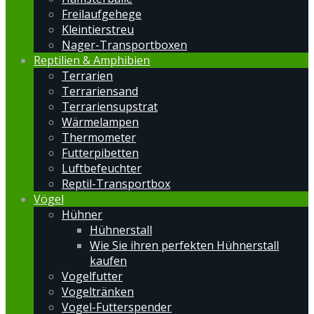
Freilaufgehege
Kleintierstreu
Nager-Transportboxen
Reptilien & Amphibien
Terrarien
Terrariensand
Terrariensupstrat
Wärmelampen
Thermometer
Futterpibetten
Luftbefeuchter
Reptil-Transportbox
Vögel
Hühner
Hühnerstall
Wie Sie ihren perfekten Hühnerstall
kaufen
Vogelfutter
Vogeltränken
Vogel-Futterspender