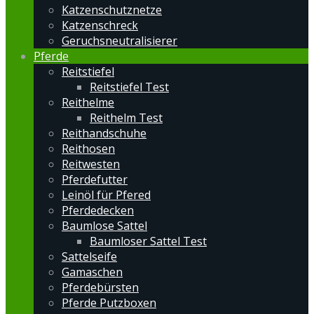
Katzenschutznetze
Katzenschreck
Geruchsneutralisierer
Pferde
Reitstiefel
Reitstiefel Test
Reithelme
Reithelm Test
Reithandschuhe
Reithosen
Reitwesten
Pferdefutter
Leinöl für Pfered
Pferdedecken
Baumlose Sattel
Baumloser Sattel Test
Sattelseife
Gamaschen
Pferdebürsten
Pferde Putzboxen