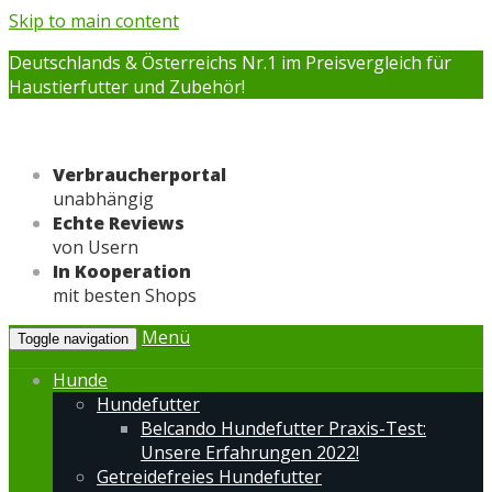
Skip to main content
Deutschlands & Österreichs Nr.1 im Preisvergleich für
Haustierfutter und Zubehör!
Verbraucherportal
unabhängig
Echte Reviews
von Usern
In Kooperation
mit besten Shops
Menü
Toggle navigation
Hunde
Hundefutter
Belcando Hundefutter Praxis-Test:
Unsere Erfahrungen 2022!
Getreidefreies Hundefutter